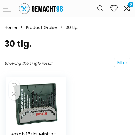
0
Home
Product Größe
30 tlg.
30 tlg.
Filter
Showing the single result
Bosch 15tlg. Mini-X-