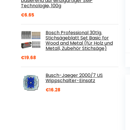
basierend auf einzigartiger SMP
Technologie, 100g
€
6.65
Bosch Professional 30tlg.
Stichsägeblatt Set Basic for
Wood and Metal (für Holz und
Metall, Zubehör Stichsäge)
€
19.68
Busch-Jaeger 2000/7 US
Wippschalter-Einsatz
€
16.28