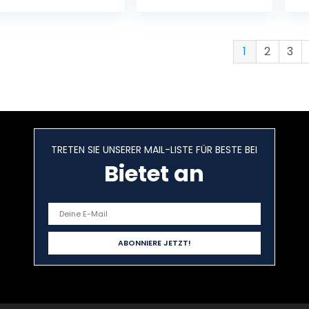
st
un
Ap
Go
1
2
3
En
14
TRETEN SIE UNSERER MAIL-LISTE FÜR BESTE BEI
Bietet an