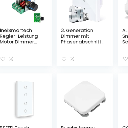
1neiSmartech
3. Generation
AL
Regler-Leistung
Dimmer mit
S
Motor Dimmer
Phasenabschnitts
Sc
Geschwindigkeit
, kein Rauschen,
Be
‘Lã¼Fter
kein Flackern,
Li
Elektrische
WLAN-
Ar
Spannung 200 V
Dimmerschalter,
Al
2000 W
Sprachsteuerung
Ho
Intensitã¤T’-
(Alexa, Google
Fe
Einstellung
Home, Siri)
Ti
Thermostat
Mosfet-
2.
Ausgang Variable
Dimmtechnologie
(N
Basteln
, 1 Kanal 230V,
Er
Phasenanschnitts
BSEED Touch
Busch-Jaeger
CO