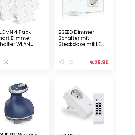
LOMN 4 Pack
BSEED Dimmer
mart Dimmer
Schalter mit
halter WLAN
Steckdose mit LED
rühren
Anzeige 2 Fach 1
chtschalter
Weg Berühren Sie
beit mit
Das Sensorfeld
€
25.99
exa/Google
Touchscreen
me/IFTTT/APP
Wandsteckdosen
rnbedienung,
Led Dimmer
ming Funktion,
Touch
4GHz Netzwerk
Lichtschalter
eutralleitung
Weiß
forderlich)
MFIER Wireless
conecto