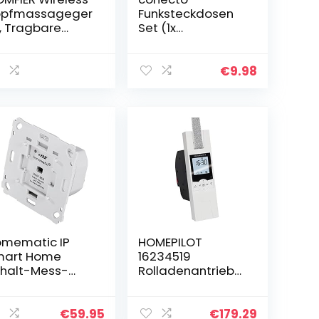
opfmassageger
Funksteckdosen
, Tragbare
Set (1x
opfmassageger
Funksteckdose, 1x
e mit 4
Funkfernbedienun
assageköpfen
g), Indoor, weiß
€
9.98
d 68 Knoten,
agbares
ndheld-
aarmassageger
 für
arwachstum,
ress Relax,
eales Haustier-
assagegerät
mematic IP
HOMEPILOT
mart Home
16234519
halt-Mess-
Rolladenantrieb
tor für
UP Comfort uws,
rkenschalter,
Ultraweiss, für 23
tor misst Strom,
mm Gurt (max. 45
€
59.95
€
179.29