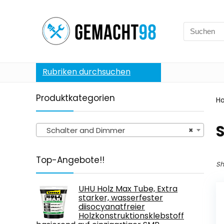
Search
for:
Rubriken durchsuchen
Produktkategorien
H
Schalter and Dimmer
×
Top-Angebote!!
Sh
UHU Holz Max Tube, Extra
starker, wasserfester
diisocyanatfreier
Holzkonstruktionsklebstoff