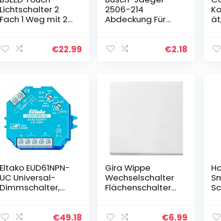
Lichtschalter 2
2506-214
K
Fach 1 Weg mit 2
Abdeckung Für
ät
Fach 1 Weg
Aus-, Wechsel-,
K
Wandschalter mit
Kreuzschalter,
ät
Glasscheibe 3-
Taster
M
€
22.99
€
2.18
500W
un
Berührungssensor
Tr
EU Standard
Ha
Wandlichtschalte
H
r 157mm – weiß
ät
Ha
St
Id
M
Eltako EUD61NPN-
Gira Wippe
Ho
UC Universal-
Wechselschalter
S
Dimmschalter,
Flächenschalter
Sc
Blau
reinweiß
Ak
glänzend, 0296112
Ma
Ak
€
49.18
€
6.99