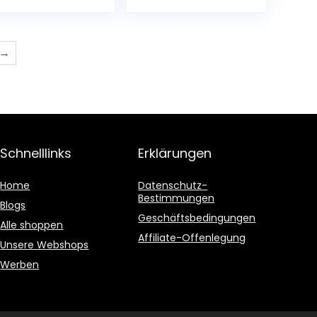
euert Geräte
kg)
d Leuchten per
p, Alexa &
ogle Assistant,
→
ergie sparen,
2720A0
Schnelllinks
Erklärungen
Home
Datenschutz-
Bestimmungen
Blogs
Geschäftsbedingungen
Alle shoppen
Affiliate-Offenlegung
Unsere Webshops
Werben