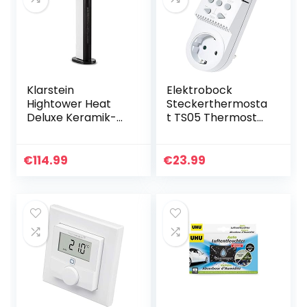
Klarstein
Elektrobock
Hightower Heat
Steckerthermosta
Deluxe Keramik-
t TS05 Thermostat
Säulenheizlüfter –
Infrarotheizung,
Heizgerät mit
klein
Thermostat,
€
114.99
€
23.99
Standventilator, 2-
in-1, 2200 W,
Heizgebläse, 5 bis
35 °C,
Abschalttimer, inkl.
Fernbedienung,
schwarz-weiß