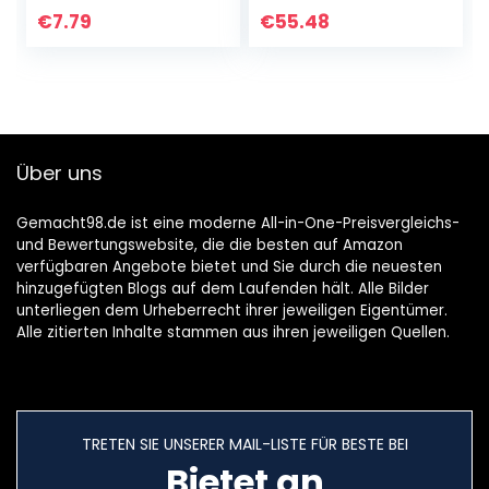
Heizkörper-
mit AVM FRITZ Box
€
7.79
€
55.48
Entlüfter blau by
kompatibel, Wifi-
kör4u
Heizungsthermost
at inkl. Adapter +
Batterien,
Smarthome-
Zubehör
Über uns
Gemacht98.de ist eine moderne All-in-One-Preisvergleichs-
und Bewertungswebsite, die die besten auf Amazon
verfügbaren Angebote bietet und Sie durch die neuesten
hinzugefügten Blogs auf dem Laufenden hält. Alle Bilder
unterliegen dem Urheberrecht ihrer jeweiligen Eigentümer.
Alle zitierten Inhalte stammen aus ihren jeweiligen Quellen.
TRETEN SIE UNSERER MAIL-LISTE FÜR BESTE BEI
Bietet an