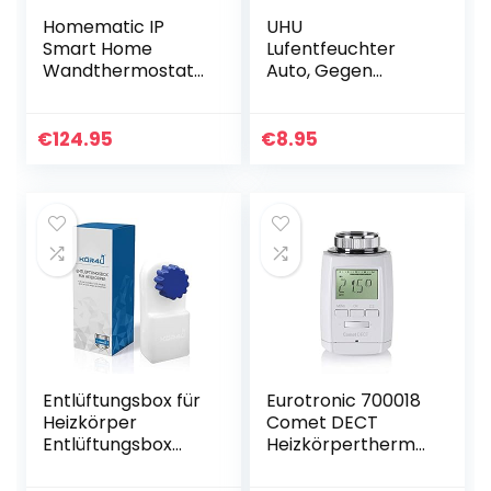
Homematic IP
UHU
Smart Home
Lufentfeuchter
Wandthermostat
Auto, Gegen
mit
Feuchtigkeit,
Luftfeuchtigkeitsse
muffige Gerüche
nsor, digitales
und beschlagene
€
124.95
€
8.95
Thermostat
Scheiben im Auto
Heizkörper/Fußbo
denheizung
mit/ohne App,
Alexa, Google
Assistant,
Temperaturmessu
ng, Energie sparen,
143159A0
Entlüftungsbox für
Eurotronic 700018
Heizkörper
Comet DECT
Entlüftungsbox
Heizkörperthermo
Entlüfter Heizung
stat, bis 30%
Schlüssel
Heizkosten sparen