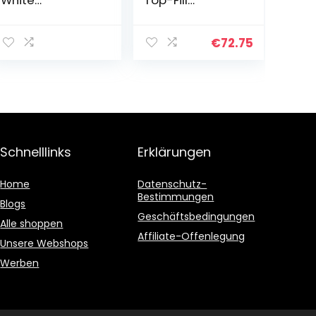
Wandkonvektor
Humidifier Wlan
Heizung, 1000 W,
28dB mit APP &
230 V, Weiß
Alexa Steuerung,
€
72.75
Auto &
Schlafmodus,
Ultra Leise 60H
Ultraschall
Raumluftbefeuc
hter mit
Kinderzimmer
Schnelllinks
Erklärungen
Schlafzimmer
bis 47m²
Home
Datenschutz-
Bestimmungen
Blogs
Geschäftsbedingungen
Alle shoppen
Affiliate-Offenlegung
Unsere Webshops
Werben