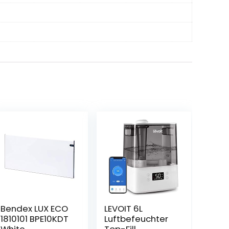
Bendex LUX ECO
LEVOIT 6L
1810101 BPE10KDT
Luftbefeuchter
White
Top-Fill