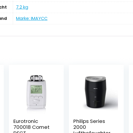
cht
‎7.2 kg
and
Marke: IMAYCC
Eurotronic
Philips Series
700018 Comet
2000
DECT
Luftbefeuchter –