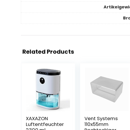
Artikelgewi
Br
Related Products
XAXAZON
Vent Systems
Luftentfeuchter
110x55mm
2300 ml
Rechteckiger