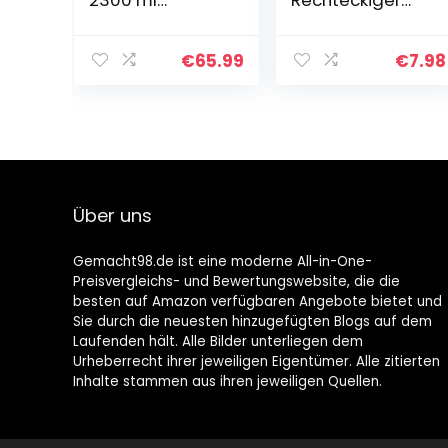
Luftentfeuchter
Rohrverbinder
für Zuhause,
für die
Dual-Halbleiter
Rohrverbindung.
€
65.99
€
7.98
und LED-
Lüftungssystem,
Leuchten –
Heizen, Kühlen.
Feuchtigkeit,
Schimmelbekä
mpfung, Weiß,
DH-CS02
Über uns
Gemacht98.de ist eine moderne All-in-One-
Preisvergleichs- und Bewertungswebsite, die die
besten auf Amazon verfügbaren Angebote bietet und
Sie durch die neuesten hinzugefügten Blogs auf dem
Laufenden hält. Alle Bilder unterliegen dem
Urheberrecht ihrer jeweiligen Eigentümer. Alle zitierten
Inhalte stammen aus ihren jeweiligen Quellen.