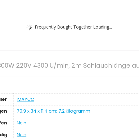
Frequently Bought Together Loading...
1300W 220V 4300 U/min, 2m Schlauchlänge a
ler
‎IMAYCC
gen
‎70.9 x 34 x 11.4 cm; 7.2 Kilogramm
fen
‎Nein
dig
‎Nein