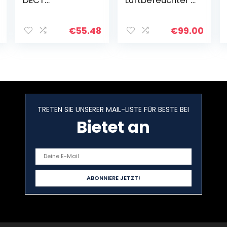
Heizkörpertherm
für Räume bis
ostat, bis 30%
40 m², mit
Heizkosten
NanoCloud-
€
55.48
€
99.00
sparen mit AVM
Technologie, 3
FRITZ Box
Geschwindigkeit
kompatibel,
sstufen, Sleep-
Wifi-
Modus, 2-Liter-
Heizungsthermo
Tank
stat inkl.
(HU4814/10)
Adapter +
TRETEN SIE UNSERER MAIL-LISTE FÜR BESTE BEI
Batterien,
Smarthome-
Bietet an
Zubehör