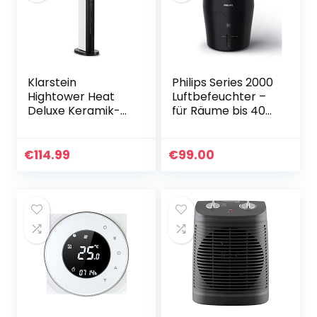
Büroraum,
Schlafzimmer
（schwarz）
Klarstein
Philips Series 2000
Hightower Heat
Luftbefeuchter –
Deluxe Keramik-
für Räume bis 40
Säulenheizlüfter –
m², mit
Heizgerät mit
NanoCloud-
Thermostat,
Technologie, 3
€
114.99
€
99.00
Standventilator, 2-
Geschwindigkeitss
in-1, 2200 W,
tufen, Sleep-
Heizgebläse, 5 bis
Modus, 2-Liter-
35 °C,
Tank (HU4814/10)
Abschalttimer, inkl.
Fernbedienung,
schwarz-weiß