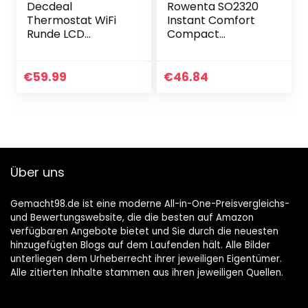
Decdeal
Rowenta SO2320
Thermostat WiFi
Instant Comfort
Runde LCD
Compact
Touchscreen
Heizlüfter | 2000
Wandthermostat
Watt | 2
5A
Leistungsstufen |
€
59.99
€
46.84
Programmierbare
leise Heizung |
Hintergrundbeleuc
kompakt | leicht zu
htung 0.5 ° C
transportieren |
Genauigkeit
Auto Safety | Grau
Sprachsteuerung
App
Über uns
Fernbedienung für
Fußbodenheizung
Wasserheizung
Gemacht98.de ist eine moderne All-in-One-Preisvergleichs-
und Bewertungswebsite, die die besten auf Amazon
verfügbaren Angebote bietet und Sie durch die neuesten
hinzugefügten Blogs auf dem Laufenden hält. Alle Bilder
unterliegen dem Urheberrecht ihrer jeweiligen Eigentümer.
Alle zitierten Inhalte stammen aus ihren jeweiligen Quellen.