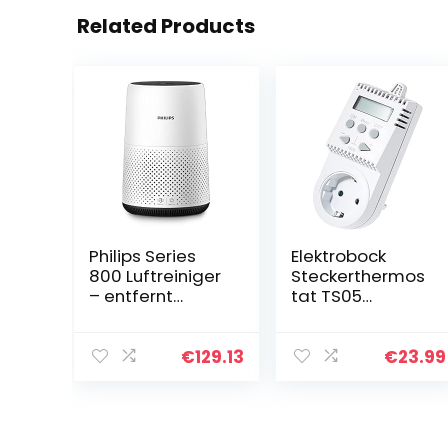
Related Products
Philips Series
Elektrobock
800 Luftreiniger
Steckerthermos
– entfernt
tat TS05
Pollen, Staub,
Thermostat
Viren und
Infrarotheizung,
Allergene* in
klein
€
129.13
€
23.99
Räumen mit bis
zu 49 m², 3
Geschwindigkeit
sstufen, Sleep-