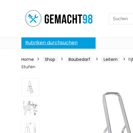
Search
for:
Rubriken durchsuchen
Home
Shop
Baubedarf
Leitern
hj
Stufen