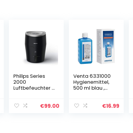
Philips Series
Venta 6331000
2000
Hygienemittel,
Luftbefeuchter –
500 ml blau ,
für Räume bis
weiss
40 m², mit
Unparfümiert
NanoCloud-
€
99.00
€
16.99
Technologie, 3
Geschwindigkeit
sstufen, Sleep-
Modus, 2-Liter-