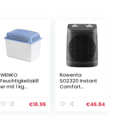
WENKO
Rowenta
Feuchtigkeitskill
SO2320 Instant
er mit 1 kg
Comfort
Granulatblock,
Compact
Raumentfeucht
Heizlüfter | 2000
er, fasst bis zu
Watt | 2
€
16.96
€
46.84
1,4 Liter
Leistungsstufen
Feuchtigkeit,
| leise Heizung |
laborgeprüft,
kompakt | leicht
nachfüllbar,
zu