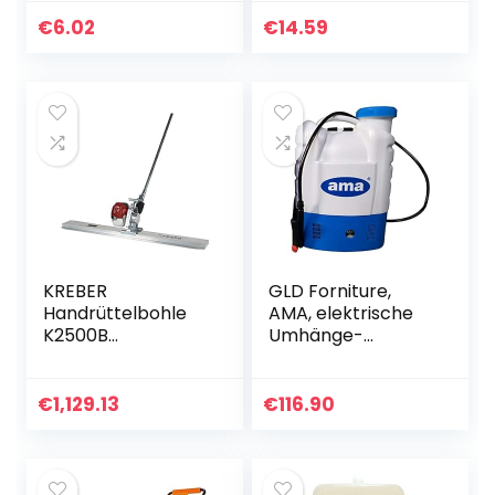
Bagger,Baufahrzeu
ge Spielzeug Auto
€
6.02
€
14.59
(Yellow)
KREBER
GLD Forniture,
Handrüttelbohle
AMA, elektrische
K2500B
Umhänge-
Rüttelpatsche
Bewässerungspum
Betonpatsche
pe,
Rüttelbohle GX25
batteriebetrieben,
€
1,129.13
€
116.90
16 l, zur
Unkrautbekämpfu
ng.