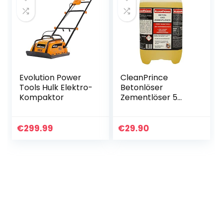
Evolution Power
CleanPrince
Tools Hulk Elektro-
Betonlöser
Kompaktor
Zementlöser 5
Liter |
Baumaschinenreini
ger mit
€
299.99
€
29.90
Korrosionsschutz |
selbsttätige
Wirkung | löst
massivste
Verkrustungen