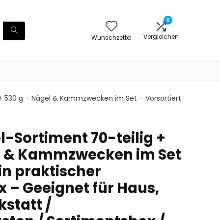
0
Vergleichen
Wunschzettel
+ 530 g – Nägel & Kammzwecken im Set – Vorsortiert
0
-Sortiment 70-teilig +
el & Kammzwecken im Set
 in praktischer
x – Geeignet für Haus,
statt /