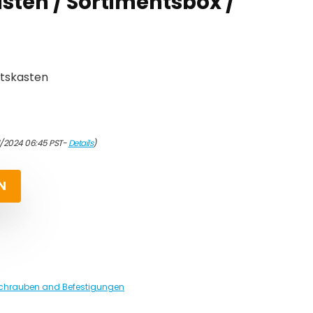
sten / Sortimentsbox /
ntskasten
1/2024 06:45 PST-
Details
)
N
Schrauben and Befestigungen