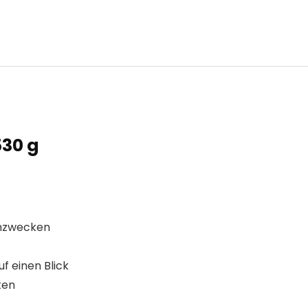
530 g
mmzwecken
f einen Blick
ten