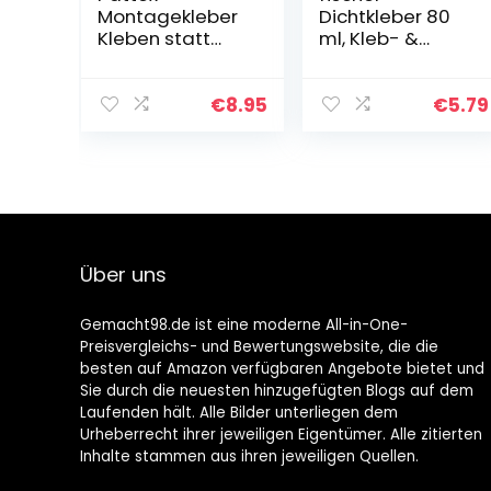
Montagekleber
Dichtkleber 80
Kleben statt
ml, Kleb- &
Bohren
Dichtstoff in
Wasserresistent,
Weiß, zum
Kraftkleber für
Verkleben und
€
8.95
€
5.79
innen & außen,
Abdichten,
universell
wasserbeständi
einsetzbarer
ger
Baukleber,
Universalkleber,
Kleber mit hoher
handliche Tube,
Festigkeit, 1 x
Verwendung
340g
ohne Werkzeug
Über uns
Gemacht98.de ist eine moderne All-in-One-
Preisvergleichs- und Bewertungswebsite, die die
besten auf Amazon verfügbaren Angebote bietet und
Sie durch die neuesten hinzugefügten Blogs auf dem
Laufenden hält. Alle Bilder unterliegen dem
Urheberrecht ihrer jeweiligen Eigentümer. Alle zitierten
Inhalte stammen aus ihren jeweiligen Quellen.