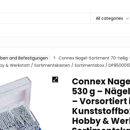
All categories
uben and Befestigungen
Connex Nagel-Sortiment 70-teilig 
obby & Werkstatt / Sortimentskasten / Sortimentsbox / DP850001
Connex Nagel
530 g – Näg
– Vorsortiert
Kunststoffbo
Hobby & Werk