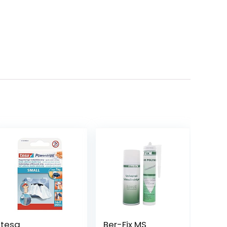
tesa
Ber-Fix MS