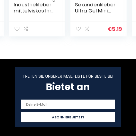
Industriekleber
Sekundenkleber
mittelviskos Ihr
Ultra Gel Mini
neuer flüssig
Trio, extra
Sekundenkleber
starker &
extra stark für
flexibler
€
5.19
Kunststoff
Superkleber in 3
Plastik Metall
Tuben,
Holz PVC Gummi
Sekundenkleber
Leder Keramik
Gel für z. B.
Porzellan
Gummi, Leder,
Holz, 3x 1 g Tube,
9H PSMG3
TRETEN SIE UNSERER MAIL-LISTE FÜR BESTE BEI
Bietet an