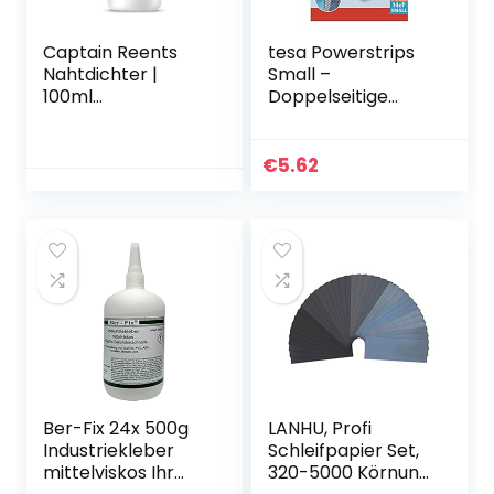
Captain Reents
tesa Powerstrips
Nahtdichter |
Small –
100ml
Doppelseitige
Nahtverdichter |
Klebestreifen zur
Biologisch
Montage von
abbaubare
Gegenständen auf
€
5.62
Nahtabdichtung |
glatten
wasserdichte Naht
Oberflächen – Bis
Versiegelung |
zu 1 kg
Nahtabdichtung |
Halteleistung –
Zum Zeltnaht
14er Pack
abdichten
Powerstrips
Ber-Fix 24x 500g
LANHU, Profi
Industriekleber
Schleifpapier Set,
mittelviskos Ihr
320-5000 Körnung,