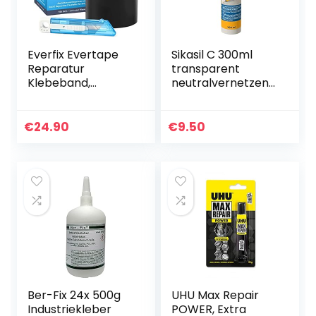
Everfix Evertape
Sikasil C 300ml
Reparatur
transparent
Klebeband,
neutralvernetzend
Reparaturset,
er Silicondichtstoff
wasserdicht, Set
zum Abdichten
€
24.90
€
9.50
und Reparieren –
auch auf nasser
Fläche und unter
Wasser
verwendbar (10
cm x 150 cm)
schwarz
Ber-Fix 24x 500g
UHU Max Repair
Industriekleber
POWER, Extra