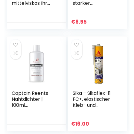
mittelviskos Ihr
starker
neuer flüssig
Reparaturkleber
Sekundenkleber
für 1001
extra stark für
Reparaturen, 20 g
€
6.95
Kunststoff Plastik
Metall Holz PVC
Gummi Leder
Keramik Porzellan
Captain Reents
Sika – Sikaflex-11
Nahtdichter |
FC+, elastischer
100ml
Kleb- und
Nahtverdichter |
Dichtstoff, 300 ml,
Biologisch
betongrau
abbaubare
€
16.00
Nahtabdichtung |