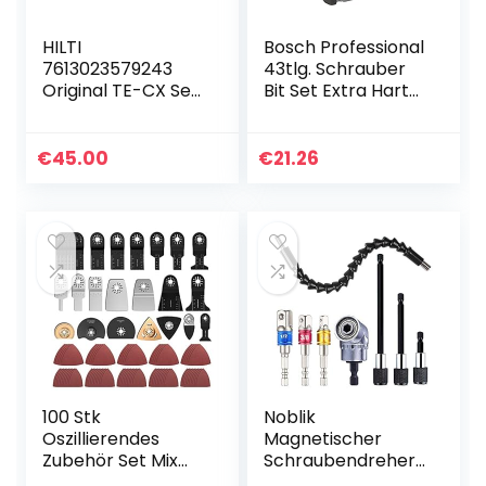
HILTI
Bosch Professional
7613023579243
43tlg. Schrauber
Original TE-CX Set
Bit Set Extra Hart
(6) M1 Bohrersatz
(Kreuzschlitz-,
SDS Plus 5-12mm
Pozidriv-, Hex-, T-,
Bohrer für Beton, 6
TH-, S-Bit, Zubehör
€
45.00
€
21.26
Stück
Bohrschrauber
und
Schraubendreher)
100 Stk
Noblik
Oszillierendes
Magnetischer
Zubehör Set Mix
Schraubendreher-
Multitool
Bithalter,