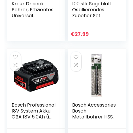
Kreuz Dreieck
100 stk Sägeblatt
Bohrer, Effizientes
Oszillierendes
Universal
Zubehör Set
bohrwerkzeug,
Multifunktionswerk
Multifunktionales
zeug Zubehör Set
Dreieck Kreuz
für Fein
€
27.99
legierungs Bohrer
Multimaster
Set für Metall Holz
Multitool Dremel
Glas Betonfliesen
Makita Einhell
Wandlochöffnung
Elektrowerkzeuge
Zubehör (7 Stück)
Bosch Professional
Bosch Accessories
18V System Akku
Bosch
GBA 18V 5.0Ah (im
Metallbohrer HSS-
Karton)
R rollgewalzt (Ø 10
mm)