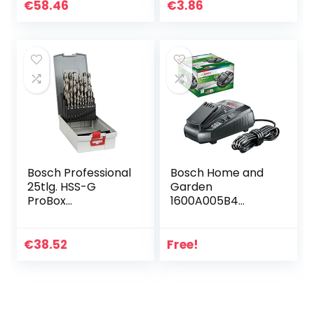
€
58.46
€
3.86
Bosch Professional
Bosch Home and
25tlg. HSS-G
Garden
ProBox
1600A005B4
Metallbohrer-Set
Batterieladegerät
(für Stahl, Ø 1-13
mm, Zubehör
€
38.52
Free!
Bohrschrauber
und Bohrständer)