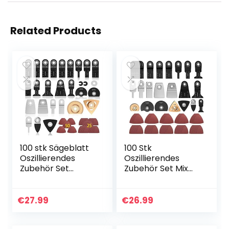
Related Products
100 stk Sägeblatt
100 Stk
Oszillierendes
Oszillierendes
Zubehör Set
Zubehör Set Mix
Multifunktionswerk
Multitool
zeug Zubehör Set
Sägeblätter
für Fein
Multifunktionswerk
€
27.99
€
26.99
Multimaster
zeug Geeignet für
Multitool Dremel
Fein Multimaster