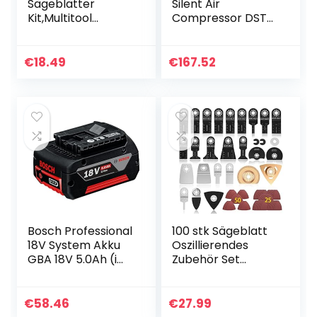
Sägeblätter
Silent Air
Kit,Multitool
Compressor DST
Sägeblätter
100/8/6SI, 750 W,
Zubehör
230 V, Giallo &
Oszillierende
Zubehör für
€
18.49
€
167.52
Sägeblätter
Luftkompressoren,
Multifunktionswerk
Airtoolkit 6 Stück,
zeuge Mix Multi
9045717STN
Tool Blades Kit
Multitool (18
Stücke)
Bosch Professional
100 stk Sägeblatt
18V System Akku
Oszillierendes
GBA 18V 5.0Ah (im
Zubehör Set
Karton)
Multifunktionswerk
zeug Zubehör Set
für Fein
€
58.46
€
27.99
Multimaster