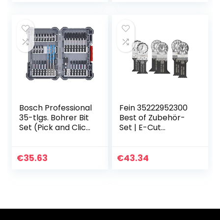
Multitool Dremel
Makita Einhell
Bosch Professional
Fein 35222952300
35-tlgs. Bohrer Bit
Best of Zubehör-
Set (Pick and Click,
Set | E-Cut
Zubehör für
Sägeblätter mit
Schlagschrauber,
Bi-Metall-
mit Bits und
Verzahnung |
€
35.63
€
43.34
Universalhalter) –
StarLock
Amazon Edition
Werkzeugaufnahm
e | passend für alle
gängigen
Oszillierer | 6-teilig,
1 V, Silber