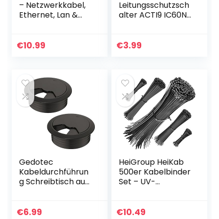
– Netzwerkkabel,
Leitungsschutzsch
Ethernet, Lan &
alter ACTI9 IC60N
Patch Kabel
1P 16A B, A9F03116,
(überträgt
16 Ampere
maximale
€
10.99
€
3.99
Glasfaser
Geschwindigkeit &
ist geeignet für
Gigabit Netzwerke,
Switches, Router,
Modems mit RJ45
Eingang, silber)
Gedotec
HeiGroup HeiKab
Kabeldurchführun
500er Kabelbinder
g Schreibtisch aus
Set – UV-
stabilem ABS
Beständig – 5
Kunststoff | 2
Größen: 100/140 /
Stück runde
160/200 / 300 mm
€
6.99
€
10.49