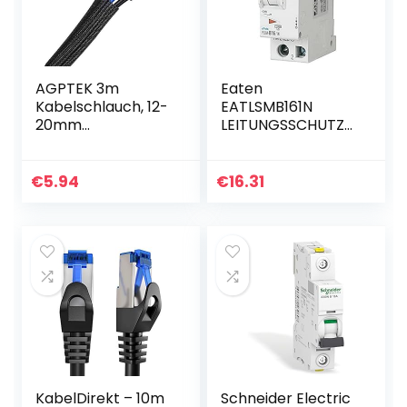
AGPTEK 3m
Eaten
Kabelschlauch, 12-
EATLSMB161N
20mm
LEITUNGSSCHUTZS
selbstschließend
CHALTER 16A/1N/B
Kabelkanal,
Flexibler gewebter
€
5.94
€
16.31
Kabelmantel,
Kabelmanagemen
t für Schreibtisch,
TV, Computer, PC,
Kabelschutz für
Hund, Katze,
Schwarz
KabelDirekt – 10m
Schneider Electric