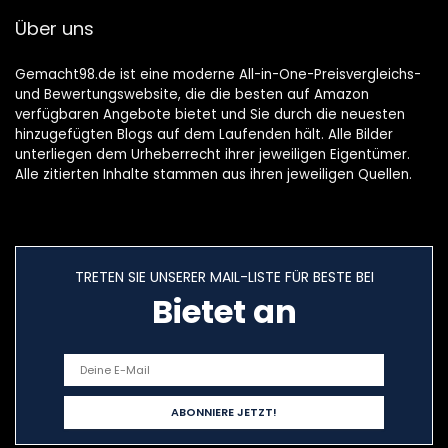
er Wird für
Über uns
Netzkabel,USB
Ladekabel,Ladeger
äte
Gemacht98.de ist eine moderne All-in-One-Preisvergleichs-
und Bewertungswebsite, die die besten auf Amazon
verfügbaren Angebote bietet und Sie durch die neuesten
hinzugefügten Blogs auf dem Laufenden hält. Alle Bilder
unterliegen dem Urheberrecht ihrer jeweiligen Eigentümer.
Alle zitierten Inhalte stammen aus ihren jeweiligen Quellen.
TRETEN SIE UNSERER MAIL-LISTE FÜR BESTE BEI
Bietet an