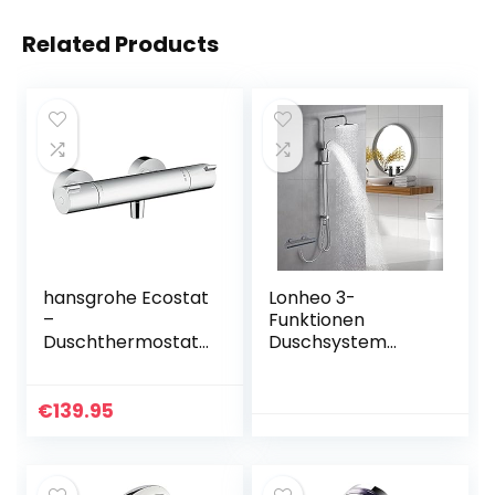
Related Products
hansgrohe Ecostat
Lonheo 3-
–
Funktionen
Duschthermostat
Duschsystem
Aufputz,
ohne Armatur,
Duscharmatur mit
Chrom Dusche
Sicherheitssperre
Duschset
€
139.95
(SafetyStop) bei
Regendusche mit
40° C, rundes
Umstellung,
Thermostat für die
Kopfbrause(Ø