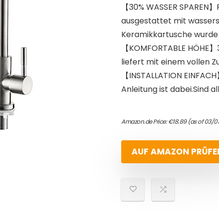
【30% WASSER SPAREN】Re
ausgestattet mit wasser
Keramikkartusche wurde 
【KOMFORTABLE HÖHE】36
liefert mit einem vollen
【INSTALLATION EINFACH】S
Anleitung ist dabei.Sind 
Amazon.de Price:
€
18.89
(as of 03/0
AUF AMAZON PRÜFE