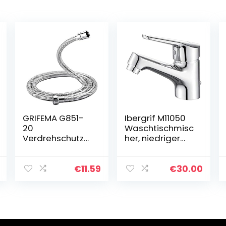
GRIFEMA G851-
Ibergrif M11050
20
Waschtischmisc
Verdrehschutz
her, niedriger
Brauseschlauch,
Auslauf,
200 CM,
Badezimmerar
Universal
matur, komplett
€
11.59
€
30.00
Duschschlauch,
mit Werkzeugen
Edelstahl, Silber
und
[Exklusiv bei
Installationszub
Amazon]
ehör, Hand für
Waschbecken,