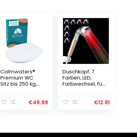
Calmwaters®
Duschkopf, 7
Premium WC
Farben, LED,
Sitz bis 250 kg,
Farbwechsel, für
Made in EU,
Badezimmer,
Toilettendeckel
Spa – hoher
aus
Druck,
€
49.99
€
12.91
antibakteriellem
wassersparend
Duroplast,
– starke
doppelte
Filterung mit
Absenkautomati
negativen Ionen
k, 2 Montage
in drei Stufen,