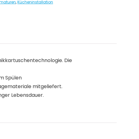
maturen
,
Kücheninstallation
kkartuschentechnologie. Die
m Spülen
gemateriale mitgeliefert.
nger Lebensdauer.