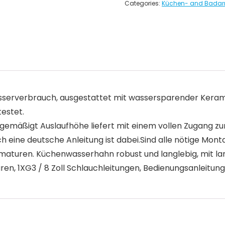
Categories:
Küchen- and Badar
rverbrauch, ausgestattet mit wassersparender Kerami
estet.
igt Auslaufhöhe liefert mit einem vollen Zugang zu
ine deutsche Anleitung ist dabei.Sind alle nötige Monta
turen. Küchenwasserhahn robust und langlebig, mit la
 1XG3 / 8 Zoll Schlauchleitungen, Bedienungsanleitung