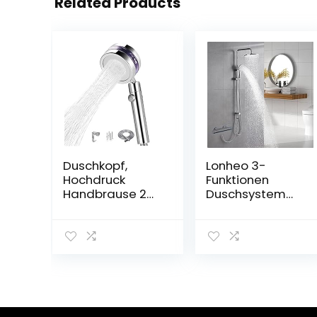
Related Products
Duschkopf,
Lonheo 3-
Hochdruck
Funktionen
Handbrause 2
Duschsystem
Strahlarten mit
ohne Armatur,
Ein/Aus-Schalter
Chrom Dusche
und 1.5M
Duschset
Schlauch, 360 °
Regendusche
Duschkopf
mit Umstellung,
Drehbar,Chrome
Kopfbrause(Ø
Duschbrause
250mm),
Duschkopf
Handbrause mit