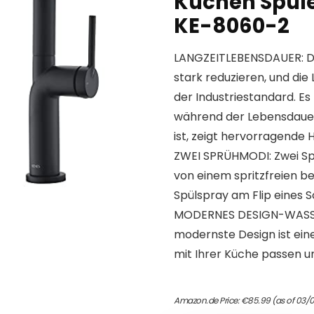
Küchen Spüle
KE-8060-2
LANGZEITLEBENSDAUER: Di
stark reduzieren, und die
der Industriestandard. Es 
während der Lebensdaue
ist, zeigt hervorragende H
ZWEI SPRÜHMODI: Zwei Sp
von einem spritzfreien b
Spülspray am Flip eines S
MODERNES DESIGN-WASSE
modernste Design ist ein
mit Ihrer Küche passen u
Amazon.de Price:
€
85.99
(as of 03/