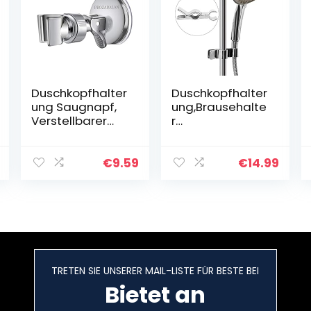
Duschkopfhalter
Duschkopfhalter
ung Saugnapf,
ung,Brausehalte
Verstellbarer
r
Brausehalter
Verstellbar,Hand
Bad Saugnapf
brause
mit
Halterung,Badin
€
9.59
€
14.99
360°drehbar
stallationen,45°
Brausehalter für
Drehbar
Handbrause,
Duschkopfhalter
Abnehmbarer
ung
Handbrause
Verstellbar,Dusc
Halterung und
hstange
an der Wand
Duschkopf
TRETEN SIE UNSERER MAIL-LISTE FÜR BESTE BEI
montierte
Halterungen
Saughalterung
Bietet an
Ohne Bohren
Duschhalterung