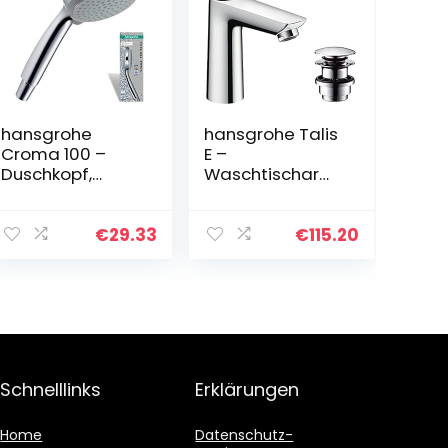
hansgrohe
hansgrohe Talis
Croma 100 –
E –
Duschkopf,
Waschtischarm
Handbrause mit
atur mit Push-
4 Strahlarten,
Open Ablauf,
runde
Wasserhahn
€
29.33
€
115.20
Duschbrause (⌀
Bad mit Auslauf
100 mm),
Höhe 110 mm,
Brausekopf mit
Mischbatterie
Antikalk-
Waschbecken
Funktion, Chrom
wassersparend
(EcoSmart),
Chrom
Schnelllinks
Erklärungen
Home
Datenschutz-