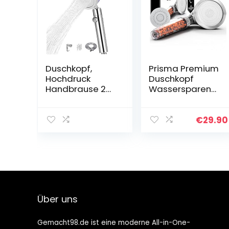
Duschkopf,
Prisma Premium
Hochdruck
Duschkopf
Handbrause 2
Wassersparend
Strahlarten mit
e Handbrause
Ein/Aus-Schalter
mit
und 1.5M
Wasserdruckerh
€
29.90
Schlauch, 360 °
öhung
Duschkopf
Duschkopf mit
Drehbar,Chrome
Regeneffekt
Duschbrause
und
Duschkopf
Massagefunktio
Hochdruck
n
Badinstallatione
Über uns
n
Gemacht98.de ist eine moderne All-in-One-