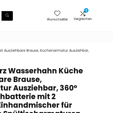
0
Vergleichen
Wunschzettel
t Ausziehbare Brause, Küchenarmatur Ausziehbar,
rz Wasserhahn Küche
are Brause,
ur Ausziehbar, 360°
hbatterie mit 2
 Einhandmischer für