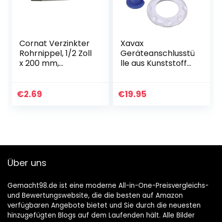
15mm)
Cornat Verzinkter
Xavax
Rohrnippel, 1/2 Zoll
Geräteanschlusstü
x 200 mm,
lle aus Kunststoff
VFB5301220
für
Waschmaschinen
und
€
2.69
€
19.95
Geschirrspülmasc
hinen (90 Grad, für
Wandeinbau-
Siphons ohne
Reinigungsöffnung,
20-23 mm
Über uns
Schlauchanschluss
)
Gemacht98.de ist eine moderne All-in-One-Preisvergleichs-
und Bewertungswebsite, die die besten auf Amazon
verfügbaren Angebote bietet und Sie durch die neuesten
hinzugefügten Blogs auf dem Laufenden hält. Alle Bilder