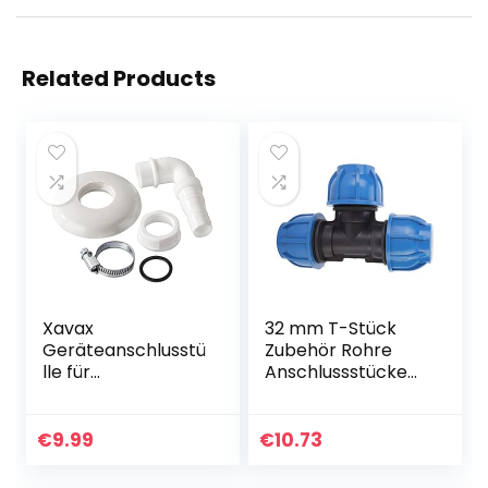
Related Products
Xavax
32 mm T-Stück
Geräteanschlusstü
Zubehör Rohre
lle für
Anschlussstücke
Wandeinbau-
Sanitär Rohre für
Siphons mit
PE-Kunststoff-
Reinigungsöffnung
Wasserrohrversch
€
9.99
€
10.73
raubungen für
Rohrverbindungs-