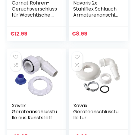
Cornat Röhren-
Navaris 2x
Geruchsverschluss
Stahlflex Schlauch
für Waschtische –
Armaturenanschlu
1 1/4 Zoll x 32 mm –
ss – G3/8 Zoll x M10
Metall verchromt
x 30cm x 1 AG –
– Pflegeleicht &
Wasserhahn
€
12.99
€
8.99
korrosionsbeständ
Armatur 3/8″
ig / Röhrensiphon
Anschlussschlauch
für Waschbecken
–
/
Verbindungsschlau
Ablaufverbindung
ch
/ T317505
Xavax
Xavax
Geräteanschlusstü
Geräteanschlusstü
lle aus Kunststoff
lle für
für
Wandeinbau-
Waschmaschinen
Siphons mit