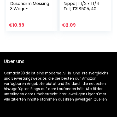
Duscharm Messing
Nippel, 1 1/2 x 1 1/4
3 Wege-
Zoll, T318505, 40
Umstellventil
mm x 30 mm
Schlauch-T-
Anschluss
€
10.99
€
2.09
Standardmäßige
G-1/2-Zoll-
Handbrause (12,7
mm) Ersatzteil
Durchflussregler
Splitter T-Gelenk
Über uns
T-Adapter Poliert-
Chrom
Gemacht98.de ist eine moderne All-in-One-Preisvergleichs-
und Bewertungswebsite, die die besten auf Amazon
verfügbaren Angebote bietet und Sie durch die neuesten
hinzugefügten Blogs auf dem Laufenden hält. Alle Bilder
unterliegen dem Urheberrecht ihrer jeweiligen Eigentümer.
Alle zitierten Inhalte stammen aus ihren jeweiligen Quellen.