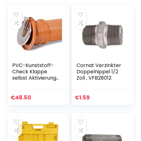
PVC-Kunststoff-
Cornat Verzinkter
Check Klappe
Doppelnippel 1/2
selbst Aktivierung
Zoll , VFB28012
Ende
Entwässerungs
Rückstau 110mm
€
48.50
€
1.59