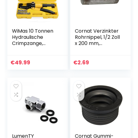
WiMas 10 Tonnen
Cornat Verzinkter
Hydraulische
Rohrnippel, 1/2 Zoll
Crimpzange,
x 200 mm,
Zange
VFB5301220
Quetschzange
Kabelschuhe, 4-70
€
49.99
€
2.69
mm²
LumenTY
Cornat Gummi-