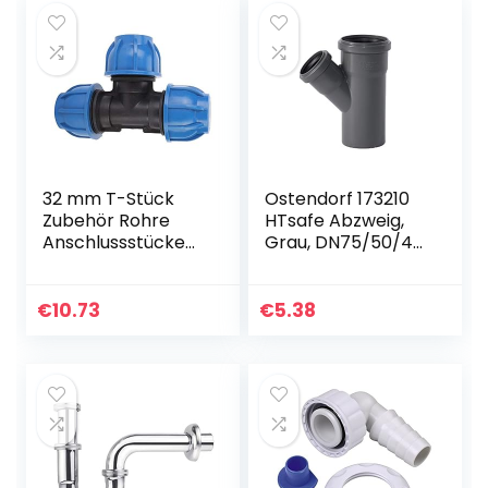
pter für gerade
Kupplung 7,87″
Länge(DN15=1/2)
(Innendurchmesse
r beträgt ca.
15mm)
32 mm T-Stück
Ostendorf 173210
Zubehör Rohre
HTsafe Abzweig,
Anschlussstücke
Grau, DN75/50/45
Sanitär Rohre für
Grad
PE-Kunststoff-
Wasserrohrversch
€
10.73
€
5.38
raubungen für
Rohrverbindungs-
Installationszubeh
ör