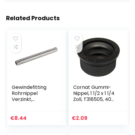
Related Products
Gewindefitting
Cornat Gummi-
Rohrnippel
Nippel, 1 1/2 x 1 1/4
Verzinkt,
Zoll, T318505, 40
Edelstahlrohrversc
mm x 30 mm
hraubung, 1/2″ BSP
200mm pipe
€
8.44
€
2.09
coupler, BSP-
Außengewindeada