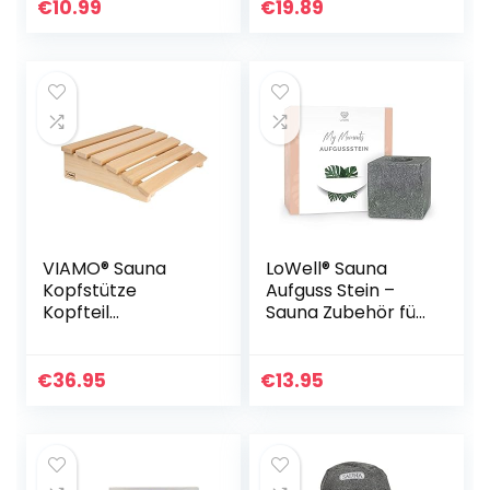
richtige
€
10.99
€
19.89
Temperatur und
Luftfeuchtigkeit –
Sauna Hygrometer
für eine
wohltuenden
Atmosphäre –
Hochwertiges
Sauna Zubehör
VIAMO® Sauna
LoWell® Sauna
Kopfstütze
Aufguss Stein –
Kopfteil
Sauna Zubehör für
Rückenlehne
den idealen Sauna
gebogen aus
Aufguss mit
Abachiholz 39,5 x
Mentholkristallen
€
36.95
€
13.95
30 cm
– Verdampfer
Stein für
ätherische Öle –
Einzelkammer