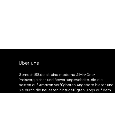
Über uns
Gemacht98.de ist eine moderne All-in-One-
Preisvergleichs- und Bewertungswebsite, die die
besten auf Amazon verfügbaren Angebote bietet und
Sie durch die neuesten hinzugefügten Blogs auf dem
Laufenden hält. Alle Bilder unterliegen dem
Urheberrecht ihrer jeweiligen Eigentümer. Alle zitierten
Inhalte stammen aus ihren jeweiligen Quellen.