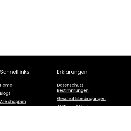
Schnelllinks
Erklärungen
Home
Datenschutz-
Bestimmungen
Blogs
Geschäftsbedingungen
Alle shoppen
Affiliate-Offenlegung
Unsere Webshops
Werben